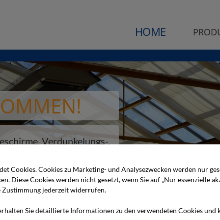
HOME
PROD
KOMMEN!
 SPAREN
ieschirme, Verdunkelungs-,
e dabei noch bares Geld.
gsanlagen.
et Cookies. Cookies zu Marketing- und Analysezwecken werden nur gese
ken. Diese Cookies werden nicht gesetzt, wenn Sie auf „Nur essenzielle akz
ge Zustimmung jederzeit widerrufen.
erhalten Sie detaillierte Informationen zu den verwendeten Cookies und 