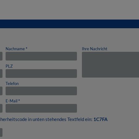
Nachname
*
Ihre Nachricht
PLZ
Telefon
E-Mail
*
icherheitscode in unten stehendes Textfeld ein:
1C7FA